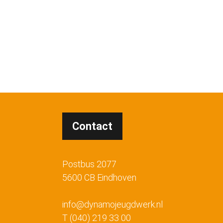
Contact
Postbus 2077
5600 CB Eindhoven
info@dynamojeugdwerk.nl
T (040) 219 33 00