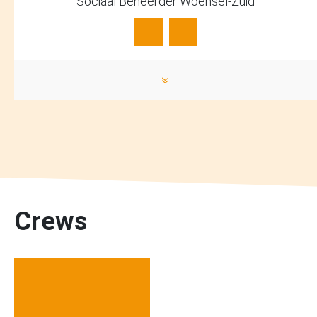
Sociaal Beheerder Woensel-Zuid
»
Crews