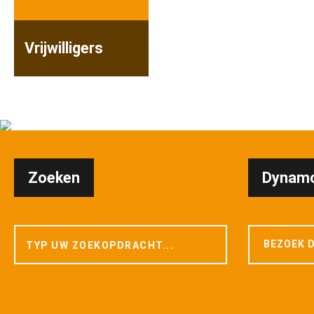
Vrijwilligers
Zoeken
Dynamo
BEZOEK D