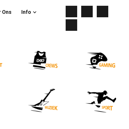
r Ons
Info