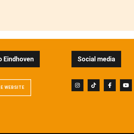
 Eindhoven
Social media
E WEBSITE