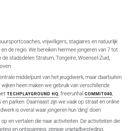
rsportcoaches, vrijwilligers, stagiaires en natuurlijk
n en de regio. We bereiken hiermee jongeren van 7 tot
 in de stadsdelen Stratum, Tongelre, Woensel-Zuid,
hoven.
 centrale middelpunt van het jeugdwerk, maar daarbuiten
de wijken heen maken we gebruik van verschillende
het
, freerunhal
,
TECHPLAYGROUND HQ
COMMIT040
s en parken. Daarnaast zijn we vaak op straat en online
werk is overal waar jongeren hun ‘ding’ doen.
p en vertalen die naar activiteiten. De activiteiten die
ing en ontspanning, zinnige vrijetijdbesteding,