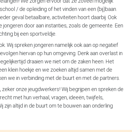
elangen! We zorgen ervoor dat ze zoveel mogelijk
chool / de opleiding of het vinden van een (bij)baan.
der geval betaalbare, activiteiten hoort daarbij. Ook
 jongeren door aan instanties, zoals de gemeente. Een
chting bij een sportveldje.
. Wij spreken jongeren namelijk ook aan op negatief
evolgen hiervan op hun omgeving. Denk aan overlast in
tegelijkertijd draaien we niet om de zaken heen. Het
een klein hoekje en we zoeken altijd samen met de
ken we in verbinding met de buurt en met de partners.
, zeker onze jeugdwerkers! Wij begrijpen en spreken de
erecht met hun verhaal, vragen, ideeën, twijfels,
 zijn altijd in de buurt om te bouwen aan onderling