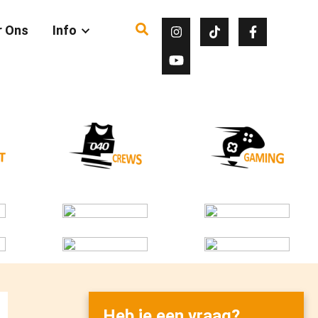
r Ons
Info
Heb je een vraag?