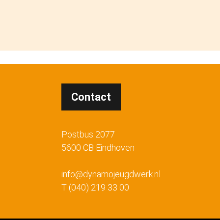
Contact
Postbus 2077
5600 CB Eindhoven
info@dynamojeugdwerk.nl
T (040) 219 33 00