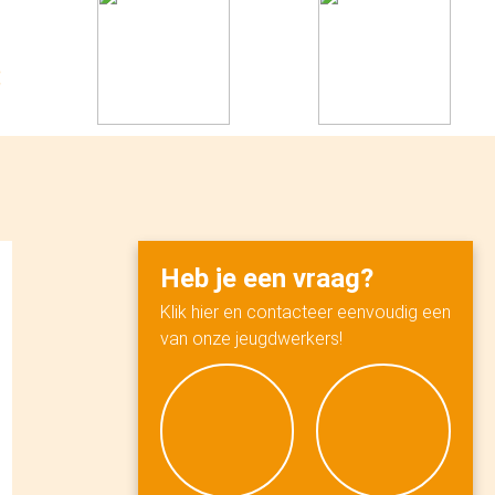
Heb je een vraag?
Klik hier en contacteer eenvoudig een
van onze jeugdwerkers!