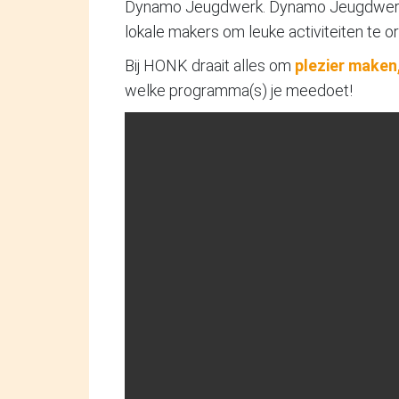
Dynamo Jeugdwerk. Dynamo Jeugdwerk w
lokale makers om leuke activiteiten te o
Bij HONK draait alles om
plezier make
welke programma(s) je meedoet!