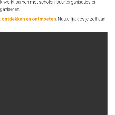
erkt samen met scholen, buurtorganisaties en
rganiseren.
n, ontdekken en ontmoeten
. Natuurlijk kies je zelf aan