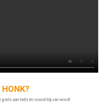
ij HONK?
 jij iets aan hebt én vooral blij van wordt: