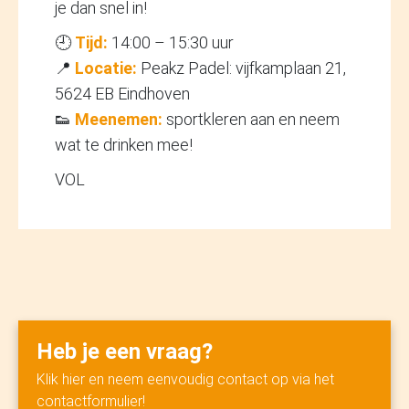
je dan snel in!
🕘
Tijd:
14:00 – 15:30 uur
📍
Locatie:
Peakz Padel: vijfkamplaan 21,
5624 EB Eindhoven
👟
Meenemen:
sportkleren aan en neem
wat te drinken mee!
VOL
Heb je een vraag?
Klik hier en neem eenvoudig contact op via het
contactformulier!