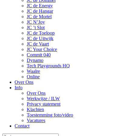
JC de Dommel
JC de Energy
JC de Hangar
JC de Mortel
JC N’Joy
JC ’t Slot
JC de Toeloop
JC de Uitwijk
JC de Vaart
JC Your Choice
Commit 040
Dynamo
Tech Playgrounds HQ
Waalre
Online
Over Ons
Info
Over Ons
Werkwijze / ILW
Privacy statement
Klachten
Toestemming foto/video
Vacatures
Contact