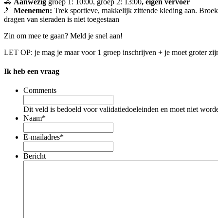
🚗
Aanwezig
groep 1: 10:00, groep 2: 13:00
, eigen vervoer
🎿
Meenemen:
Trek sportieve, makkelijk zittende kleding aan. Broe
dragen van sieraden is niet toegestaan
Zin om mee te gaan? Meld je snel aan!
LET OP: je mag je maar voor 1 groep inschrijven + je moet groter zi
Ik heb een vraag
Comments
Dit veld is bedoeld voor validatiedoeleinden en moet niet word
Naam
*
E-mailadres
*
Bericht