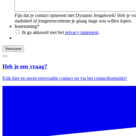
Fijn dat je contact opneemt met Dynamo Jeugdwerk! Heb je vrage
stadsdeel of jongerencentrum je graag stage zou willen lopen.
Instemming
*
Ik ga akkoord met het
privacy statement
.
Versturen
Heb je een vraag?
Klik hier en neem eenvoudig contact op via het contactformulier!