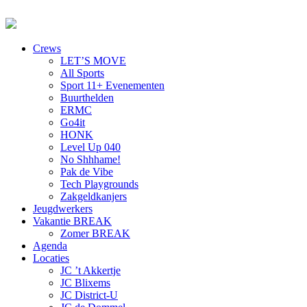
Crews
LET’S MOVE
All Sports
Sport 11+ Evenementen
Buurthelden
ERMC
Go4it
HONK
Level Up 040
No Shhhame!
Pak de Vibe
Tech Playgrounds
Zakgeldkanjers
Jeugdwerkers
Vakantie BREAK
Zomer BREAK
Agenda
Locaties
JC ’t Akkertje
JC Blixems
JC District-U