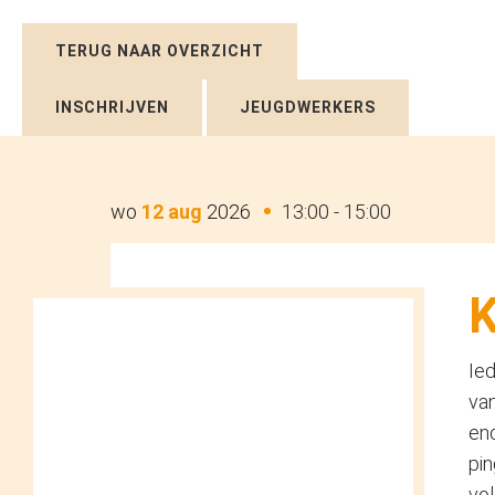
TERUG NAAR OVERZICHT
INSCHRIJVEN
JEUGDWERKERS
wo
12 aug
2026
13:00 - 15:00
K
Ie
van
eno
pin
vol