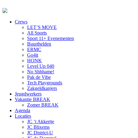
Crews
LET’S MOVE
All Sports
Sport 11+ Evenementen
Buurthelden
ERMC
Go4it
HONK
Level Up 040
No Shhhame!
Pak de Vibe
Tech Playgrounds
Zakgeldkanjers
Jeugdwerkers
Vakantie BREAK
Zomer BREAK
Agenda
Locaties
JC ’t Akkertje
JC Blixems
JC District-U