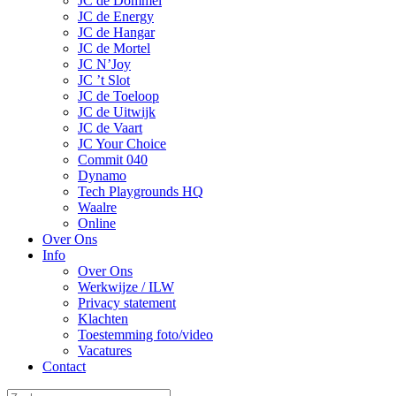
JC de Dommel
JC de Energy
JC de Hangar
JC de Mortel
JC N’Joy
JC ’t Slot
JC de Toeloop
JC de Uitwijk
JC de Vaart
JC Your Choice
Commit 040
Dynamo
Tech Playgrounds HQ
Waalre
Online
Over Ons
Info
Over Ons
Werkwijze / ILW
Privacy statement
Klachten
Toestemming foto/video
Vacatures
Contact