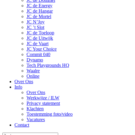
JC de Dommel
JC de Energy
JC de Hangar
JC de Mortel
JC N’Joy
JC ’t Slot
JC de Toeloop
JC de Uitwijk
JC de Vaart
JC Your Choice
Commit 040
Dynamo
Tech Playgrounds HQ
Waalre
Online
Over Ons
Info
Over Ons
Werkwijze / ILW
Privacy statement
Klachten
Toestemming foto/video
Vacatures
Contact