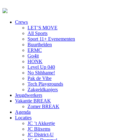
Crews
LET’S MOVE
All Sports
Sport 11+ Evenementen
Buurthelden
ERMC
Go4it
HONK
Level Up 040
No Shhhame!
Pak de Vibe
Tech Playgrounds
Zakgeldkanjers
Jeugdwerkers
Vakantie BREAK
Zomer BREAK
Agenda
Locaties
JC ’t Akkertje
JC Blixems
JC District-U