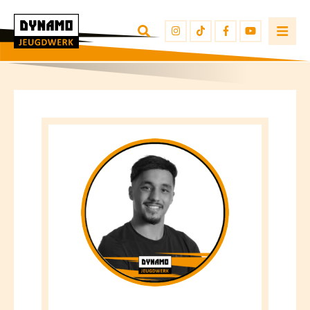
TERUG NAAR OVERZICHT
INSCHRIJVEN
JEUGDWERKERS