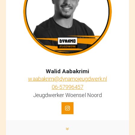
Walid Aabakrimi
w.aabakrimi@dynamojeugdwerk.nl
06-57996457
Jeugdwerker Woensel Noord
»