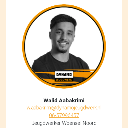
Walid Aabakrimi
w.aabakrimi@dynamojeugdwerk.nl
06-57996457
Jeugdwerker Woensel Noord