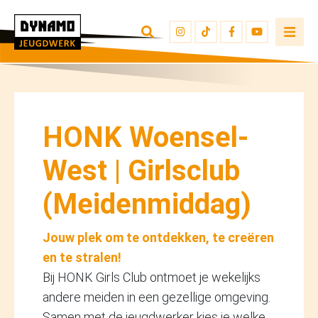
TERUG NAAR OVERZICHT
INSCHRIJVEN
JEUGDWERKERS
HONK Woensel-
West | Girlsclub
(Meidenmiddag)
Jouw plek om te ontdekken, te creëren
en te stralen!
Bij HONK Girls Club ontmoet je wekelijks
andere meiden in een gezellige omgeving.
Samen met de jeugdwerker kies je welke