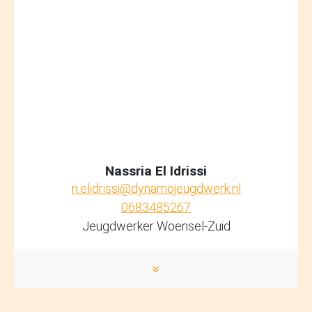
Nassria El Idrissi
n.elidrissi@dynamojeugdwerk.nl
0683485267
Jeugdwerker Woensel-Zuid
»