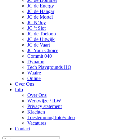
JC de Dommel
JC de Energy
JC de Hangar
JC de Mortel
JC N’Joy
JC ’t Slot
JC de Toeloop
JC de Uitwijk
JC de Vaart
JC Your Choice
Commit 040
Dynamo
Tech Playgrounds HQ
Waalre
Online
Over Ons
Info
Over Ons
Werkwijze / ILW
Privacy statement
Klachten
Toestemming foto/video
Vacatures
Contact