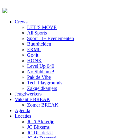
Crews
LET’S MOVE
All Sports
Sport 11+ Evenementen
Buurthelden
ERMC
Go4it
HONK
Level Up 040
No Shhhame!
Pak de Vibe
Tech Playgrounds
Zakgeldkanjers
Jeugdwerkers
Vakantie BREAK
Zomer BREAK
Agenda
Locaties
JC ’t Akkertje
JC Blixems
JC District-U