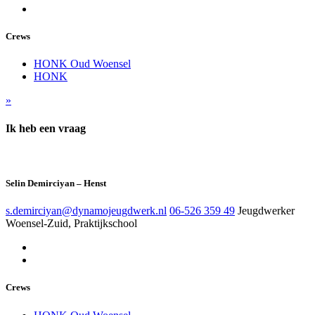
Crews
HONK Oud Woensel
HONK
»
Ik heb een vraag
Selin Demirciyan – Henst
s.demirciyan@dynamojeugdwerk.nl
06-526 359 49
Jeugdwerker
Woensel-Zuid, Praktijkschool
Crews