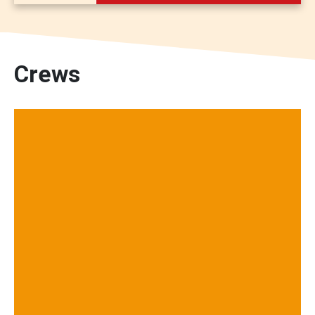
Gratis
HONK
MENSFORT
Crews
JC DE ENERGY
15/10/2026
donderdag
15:30 - 17:00
Gratis