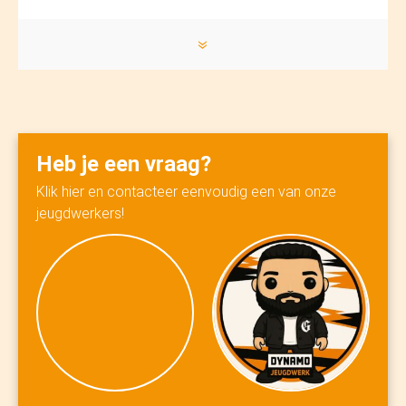
donderdag
»
15:30 - 17:00
Gratis
Heb je een vraag?
HONK
MENSFORT
Klik hier en contacteer eenvoudig een van onze
jeugdwerkers!
JC DE ENERGY
01/10/2026
donderdag