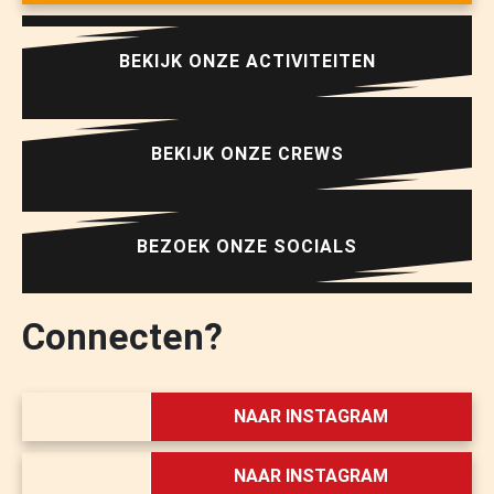
15:30 - 17:00
BEKIJK ONZE ACTIVITEITEN
Gratis
HONK
BEKIJK ONZE CREWS
MENSFORT
JC DE ENERGY
BEZOEK ONZE SOCIALS
Connecten?
08/10/2026
donderdag
NAAR INSTAGRAM
15:30 - 17:00
NAAR INSTAGRAM