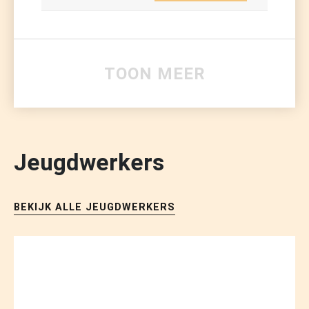
TOON MEER
03/09/2026
donderdag
15:30 - 17:00
Jeugdwerkers
Gratis
BEKIJK ALLE JEUGDWERKERS
HONK
MENSFORT
JC DE ENERGY