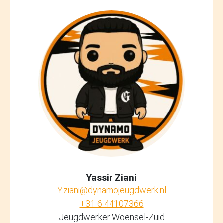
17/09/2026
donderdag
15:30 - 17:00
Gratis
HONK
MENSFORT
JC DE ENERGY
Yassir Ziani
Y.ziani@dynamojeugdwerk.nl
+31 6 44107366
24/09/2026
Jeugdwerker Woensel-Zuid