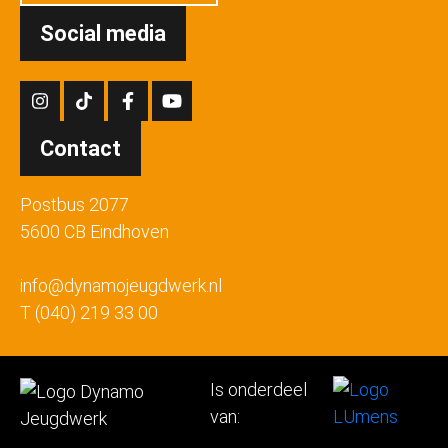
JC DE ENERGY
Social media
05/11/2026
Contact
donderdag
Postbus 2077
5600 CB Eindhoven
15:30 - 17:00
Gratis
info@dynamojeugdwerk.nl
T (040) 219 33 00
HONK
MENSFORT
Is onderdeel
JC DE ENERGY
van: