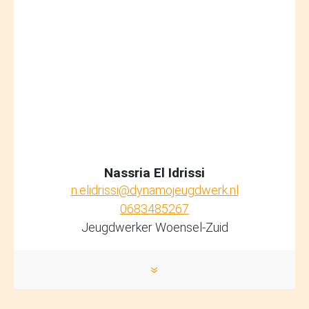
10/09/2026
donderdag
15:30 - 17:00
Gratis
Nassria El Idrissi
HONK
n.elidrissi@dynamojeugdwerk.nl
MENSFORT
0683485267
Jeugdwerker Woensel-Zuid
JC DE ENERGY
»