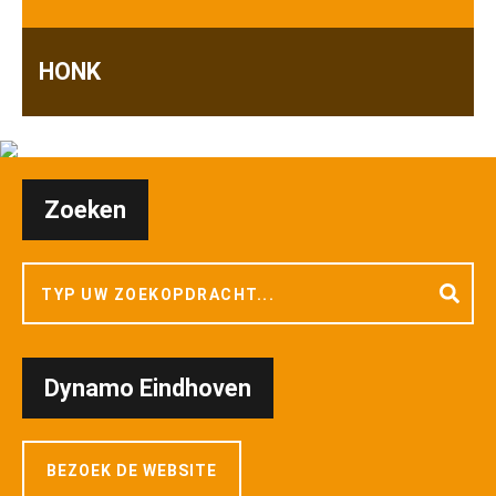
JC DE ENERGY
HONK
29/10/2026
Zoeken
donderdag
15:30 - 17:00
Gratis
Dynamo Eindhoven
HONK
MENSFORT
BEZOEK DE WEBSITE