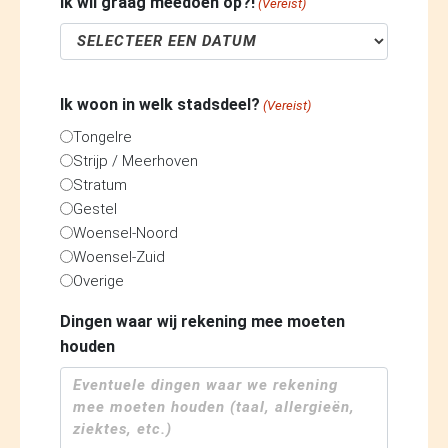
Ik wil graag meedoen op?!
(Vereist)
Ik woon in welk stadsdeel?
(Vereist)
Tongelre
Strijp / Meerhoven
Stratum
Gestel
Woensel-Noord
Woensel-Zuid
Overige
Dingen waar wij rekening mee moeten
houden