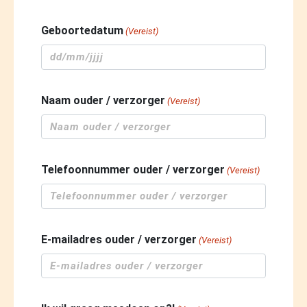
Geboortedatum
(Vereist)
DD
slash
Naam ouder / verzorger
(Vereist)
MM
slash
JJJJ
Telefoonnummer ouder / verzorger
(Vereist)
E-mailadres ouder / verzorger
(Vereist)