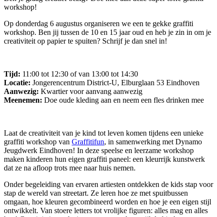
workshop!
Op donderdag 6 augustus organiseren we een te gekke graffiti
workshop. Ben jij tussen de 10 en 15 jaar oud en heb je zin in om je
creativiteit op papier te spuiten? Schrijf je dan snel in!
Tijd:
11:00 tot 12:30 of van 13:00 tot 14:30
Locatie:
Jongerencentrum District-U, Elburglaan 53 Eindhoven
Aanwezig:
Kwartier voor aanvang aanwezig
Meenemen:
Doe oude kleding aan en neem een fles drinken mee
Laat de creativiteit van je kind tot leven komen tijdens een unieke
graffiti workshop van
Graffitifun
, in samenwerking met Dynamo
Jeugdwerk Eindhoven! In deze speelse en leerzame workshop
maken kinderen hun eigen graffiti paneel: een kleurrijk kunstwerk
dat ze na afloop trots mee naar huis nemen.
Onder begeleiding van ervaren artiesten ontdekken de kids stap voor
stap de wereld van streetart. Ze leren hoe ze met spuitbussen
omgaan, hoe kleuren gecombineerd worden en hoe je een eigen stijl
ontwikkelt. Van stoere letters tot vrolijke figuren: alles mag en alles