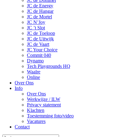
JC de Dommel
JC de Energy
JC de Hangar
JC de Mortel
JC N’Joy
JC ’t Slot
JC de Toeloop
JC de Uitwijk
JC de Vaart
JC Your Choice
Commit 040
Dynamo
Tech Playgrounds HQ
Waalre
Online
Over Ons
Info
Over Ons
Werkwijze / ILW
Privacy statement
Klachten
Toestemming foto/video
Vacatures
Contact