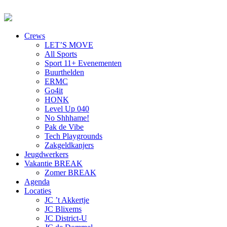
Crews
LET’S MOVE
All Sports
Sport 11+ Evenementen
Buurthelden
ERMC
Go4it
HONK
Level Up 040
No Shhhame!
Pak de Vibe
Tech Playgrounds
Zakgeldkanjers
Jeugdwerkers
Vakantie BREAK
Zomer BREAK
Agenda
Locaties
JC ’t Akkertje
JC Blixems
JC District-U