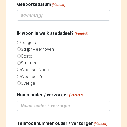
Geboortedatum
(Vereist)
DD
slash
Ik woon in welk stadsdeel?
(Vereist)
MM
slash
Tongelre
Strijp/Meerhoven
JJJJ
Gestel
Stratum
Woensel-Noord
Woensel-Zuid
Overige
Naam ouder / verzorger
(Vereist)
Telefoonnummer ouder / verzorger
(Vereist)