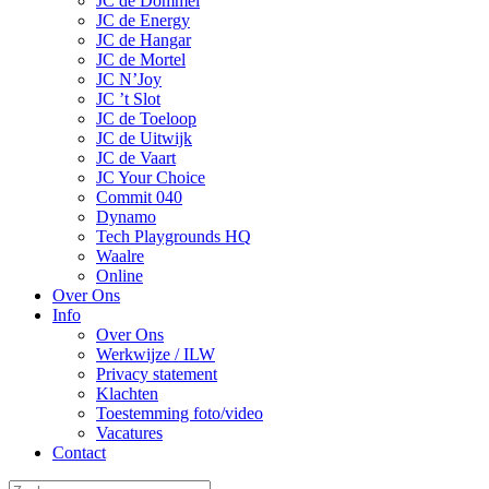
JC de Dommel
JC de Energy
JC de Hangar
JC de Mortel
JC N’Joy
JC ’t Slot
JC de Toeloop
JC de Uitwijk
JC de Vaart
JC Your Choice
Commit 040
Dynamo
Tech Playgrounds HQ
Waalre
Online
Over Ons
Info
Over Ons
Werkwijze / ILW
Privacy statement
Klachten
Toestemming foto/video
Vacatures
Contact