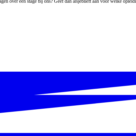
n over een stage bij ons? Geef dan alsjeblieft aan voor welke opleiding