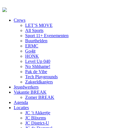
Crews
LET’S MOVE
All Sports
Sport 11+ Evenementen
Buurthelden
ERMC
Go4it
HONK
Level Up 040
No Shhhame!
Pak de Vibe
Tech Playgrounds
Zakgeldkanjers
Jeugdwerkers
Vakantie BREAK
Zomer BREAK
Agenda
Locaties
JC ’t Akkertje
JC Blixems
JC District-U