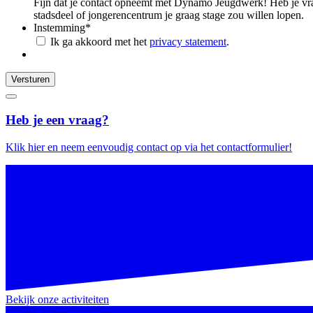
Fijn dat je contact opneemt met Dynamo Jeugdwerk! Heb je vrage
stadsdeel of jongerencentrum je graag stage zou willen lopen.
Instemming
*
Ik ga akkoord met het
privacy statement
.
Versturen
Heb je een vraag?
Klik hier en neem eenvoudig contact op via het contactformulier!
Bekijk onze activiteiten