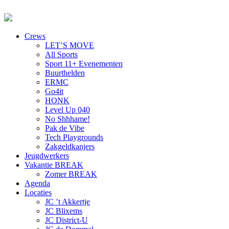
Crews
LET’S MOVE
All Sports
Sport 11+ Evenementen
Buurthelden
ERMC
Go4it
HONK
Level Up 040
No Shhhame!
Pak de Vibe
Tech Playgrounds
Zakgeldkanjers
Jeugdwerkers
Vakantie BREAK
Zomer BREAK
Agenda
Locaties
JC ’t Akkertje
JC Blixems
JC District-U