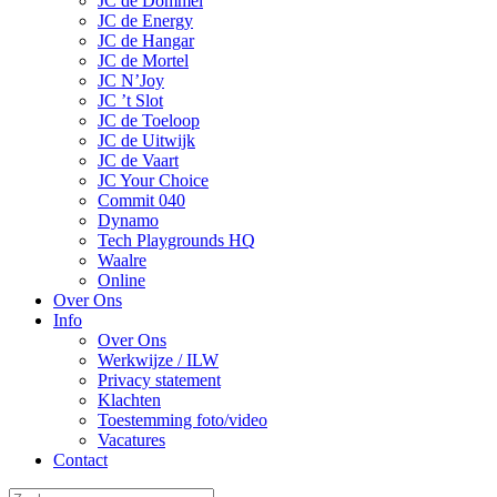
JC de Dommel
JC de Energy
JC de Hangar
JC de Mortel
JC N’Joy
JC ’t Slot
JC de Toeloop
JC de Uitwijk
JC de Vaart
JC Your Choice
Commit 040
Dynamo
Tech Playgrounds HQ
Waalre
Online
Over Ons
Info
Over Ons
Werkwijze / ILW
Privacy statement
Klachten
Toestemming foto/video
Vacatures
Contact