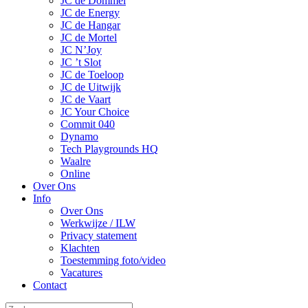
JC de Dommel
JC de Energy
JC de Hangar
JC de Mortel
JC N’Joy
JC ’t Slot
JC de Toeloop
JC de Uitwijk
JC de Vaart
JC Your Choice
Commit 040
Dynamo
Tech Playgrounds HQ
Waalre
Online
Over Ons
Info
Over Ons
Werkwijze / ILW
Privacy statement
Klachten
Toestemming foto/video
Vacatures
Contact