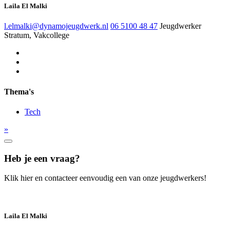
Laila El Malki
l.elmalki@dynamojeugdwerk.nl
06 5100 48 47
Jeugdwerker
Stratum, Vakcollege
Thema's
Tech
»
Heb je een vraag?
Klik hier en contacteer eenvoudig een van onze jeugdwerkers!
Laila El Malki