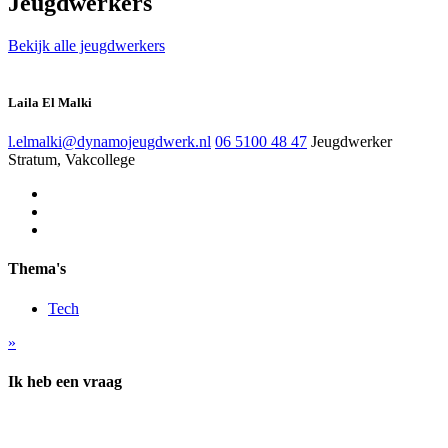
Jeugdwerkers
Bekijk alle jeugdwerkers
Laila El Malki
l.elmalki@dynamojeugdwerk.nl
06 5100 48 47
Jeugdwerker
Stratum, Vakcollege
Thema's
Tech
»
Ik heb een vraag