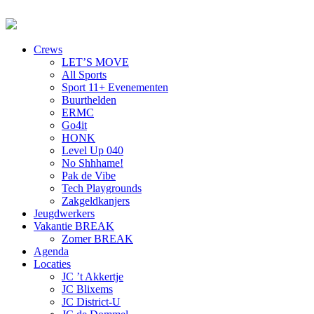
Crews
LET’S MOVE
All Sports
Sport 11+ Evenementen
Buurthelden
ERMC
Go4it
HONK
Level Up 040
No Shhhame!
Pak de Vibe
Tech Playgrounds
Zakgeldkanjers
Jeugdwerkers
Vakantie BREAK
Zomer BREAK
Agenda
Locaties
JC ’t Akkertje
JC Blixems
JC District-U